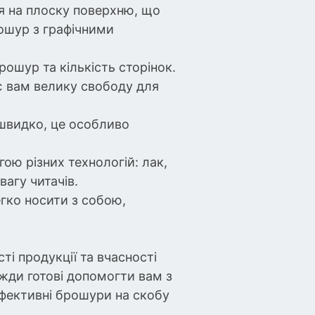
ся на плоску поверхню, що
ошур з графічними
рошур та кількість сторінок.
ає вам велику свободу для
швидко, це особливо
ю різних технологій: лак,
агу читачів.
егко носити з собою,
і продукції та вчасності
вжди готові допомогти вам з
 ефективні брошури на скобу