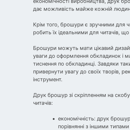
економічності виробництва, друк бр
дає можливість майже кожній людині 
Крім того, брошури є зручними для ч
робить їх ідеальними для читачів, щ
Брошури можуть мати цікавий дизай
уваги до оформлення обкладинок і ма
тиснення по обкладинці. Завдяки так
привернути увагу до своїх творів, р
інструмент.
Друк брошур зі скріпленням на скобу
читачів:
економічність: друк брошур
порівнянні з іншими типами