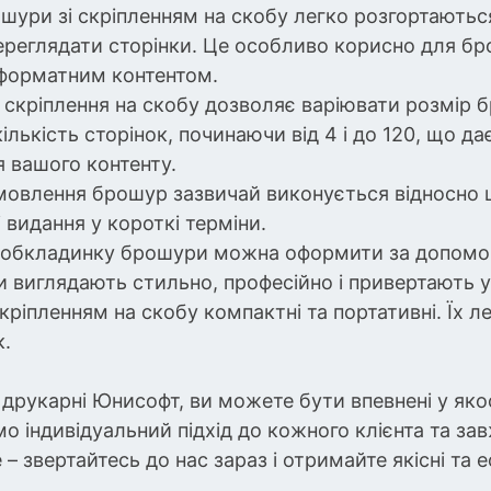
рошури зі скріпленням на скобу легко розгортають
ереглядати сторінки. Це особливо корисно для бр
форматним контентом.
 скріплення на скобу дозволяє варіювати розмір б
лькість сторінок, починаючи від 4 і до 120, що д
я вашого контенту.
мовлення брошур зазвичай виконується відносно 
 видання у короткі терміни.
: обкладинку брошури можна оформити за допомого
 виглядають стильно, професійно і привертають ув
кріпленням на скобу компактні та портативні. Їх л
к.
рукарні Юнисофт, ви можете бути впевнені у якост
 індивідуальний підхід до кожного клієнта та за
– звертайтесь до нас зараз і отримайте якісні та