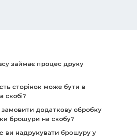
асу займає процес друку
ість сторінок може бути в
а скобі?
 замовити додаткову обробку
ки брошури на скобу?
е ви надрукувати брошуру у