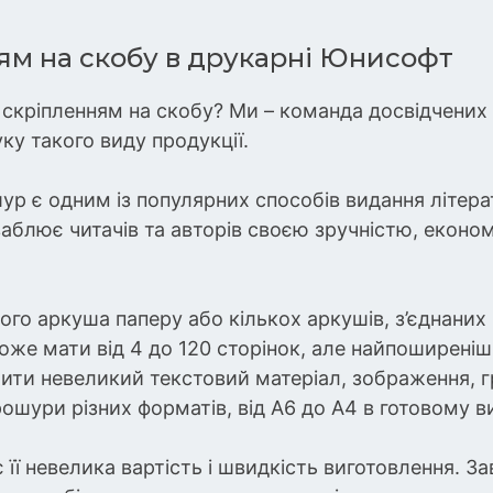
ям на скобу в друкарні Юнисофт
скріпленням на скобу? Ми – команда досвідчених ф
у такого виду продукції.
ур є одним із популярних способів видання літера
ваблює читачів та авторів своєю зручністю, еконо
ого аркуша паперу або кількох аркушів, з’єднан
оже мати від 4 до 120 сторінок, але найпоширеніши
тити невеликий текстовий матеріал, зображення, гр
ури різних форматів, від А6 до А4 в готовому ви
її невелика вартість і швидкість виготовлення. За