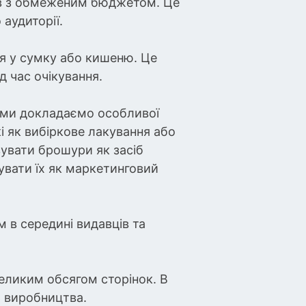
тв з обмеженим бюджетом. Це
аудиторії.
ся у сумку або кишеню. Це
 час очікування.
 ми докладаємо особливої
 як вибіркове лакування або
вувати брошури як засіб
увати їх як маркетинговий
 в середині видавців та
еликим обсягом сторінок. В
ь виробництва.