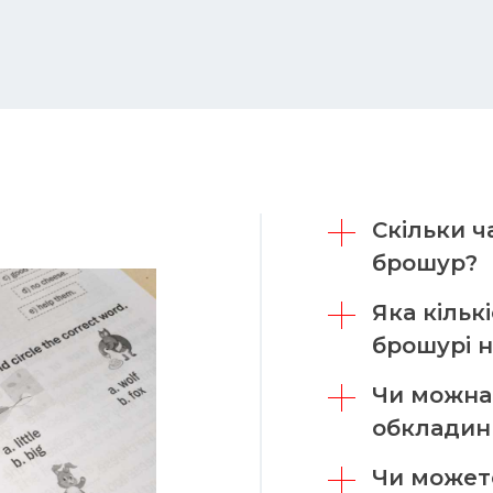
Скільки ч
брошур?
Яка кільк
брошурі н
Чи можна
обкладин
Чи может