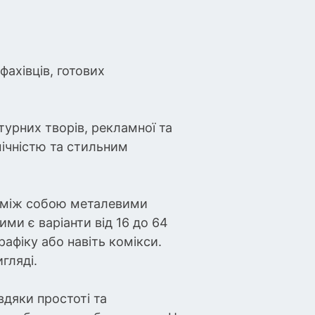
ахівців, готових
турних творів, рекламної та
мічністю та стильним
их між собою металевими
ми є варіанти від 16 до 64
афіку або навіть комікси.
гляді.
вдяки простоті та