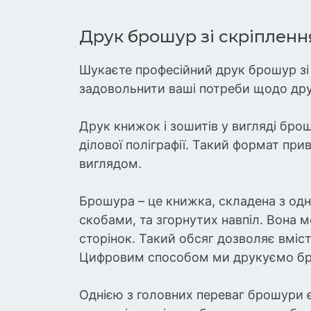
Друк брошур зі скріпленн
Шукаєте професійний друк брошур зі 
задовольнити ваші потреби щодо друк
Друк книжок і зошитів у вигляді брош
ділової поліграфії. Такий формат при
виглядом.
Брошура – це книжка, складена з одн
скобами, та згорнутих навпіл. Вона м
сторінок. Такий обсяг дозволяє вміс
Цифровим способом ми друкуємо брош
Однією з головних переваг брошури є 